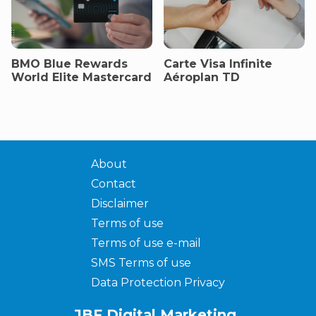
BMO Blue Rewards
Carte Visa Infinite
World Elite Mastercard
Aéroplan TD
About
Contact
Disclaimer
Terms of use
Terms of use e-mail
SMS Terms of use
Data Protection Privacy
JBF Digital Marketing