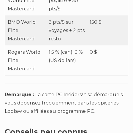
World Elite
pts/litre + 50
Mastercard
pts/$
BMO World
3 pts/$ sur
150 $
Elite
voyages + 2 pts
Mastercard
resto
Rogers World
1,5 % (can), 3 %
0 $
Elite
(US dollars)
Mastercard
Remarque :
La carte PC Insiders™ se démarque si
vous dépensez fréquemment dans les épiceries
Loblaw ou affiliées au programme PC.
Conseils peu connus