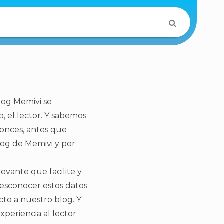
log Memivi se
 el lector. Y sabemos
tonces, antes que
og de Memivi y por
evante que facilite y
desconocer estos datos
cto a nuestro blog. Y
periencia al lector