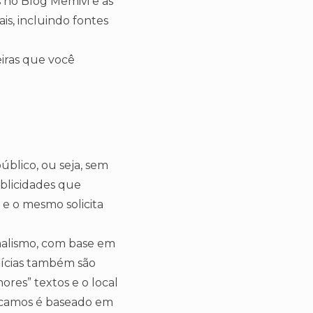
 no Blog Memivi e as
is, incluindo fontes
eiras que você
blico, ou seja, sem
ublicidades que
e o mesmo solicita
nalismo, com base em
otícias também são
ores” textos e o local
licamos é baseado em