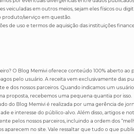
amos por eventuais divergências entre dados publicados
s veiculadas em outros meios, sejam eles físicos ou digita
ao produto/serviço em questão.
ões de uso e termos de aquisição das instituições financ
ro? O Blog Memivi oferece conteúdo 100% aberto ao pú
pagos pelo usuário. A receita vem exclusivamente das p
e e dos nossos parceiros. Quando indicamos um usuário 
a proposta, recebemos uma pequena quantia por isso.
údo do Blog Memivi é realizada por uma gerência de jor
lidade e interesse do público-alvo. Além disso, artigos e n
ente pelos nossos parceiros, incluindo a ordem dos “melh
s aparecem no site. Vale ressaltar que tudo o que pub