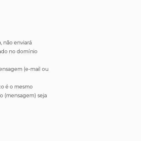
 não enviará
rado no domínio
mensagem (e-mail ou
eço é o mesmo
do (mensagem) seja