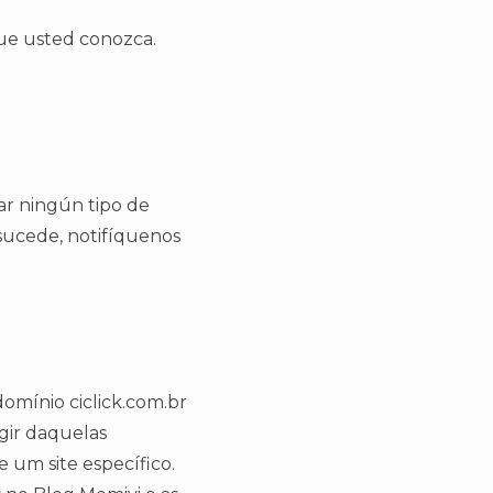
ue usted conozca.
rar ningún tipo de
o sucede, notifíquenos
omínio ciclick.com.br
gir daquelas
e um site específico.